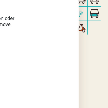
en oder
rmove