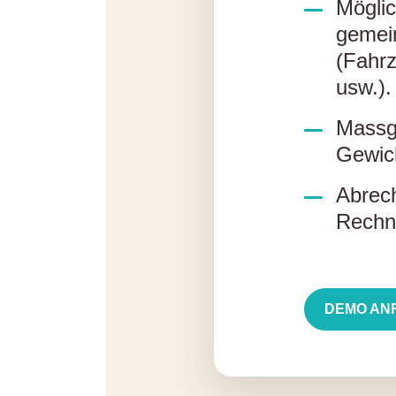
Möglic
gemei
(Fahrz
usw.).
Massge
Gewic
Abrec
Rechn
DEMO AN