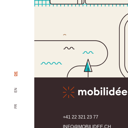
DE
EN
FR
+41 22 321 23 77
INFO@MOBILIDEE.CH