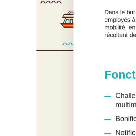
Dans le but 
employés à 
mobilité, e
récoltant d
Fonct
Challe
multim
Bonifi
Notifi