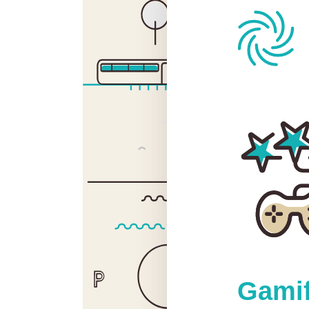
Gamif