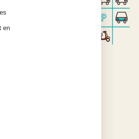
les
t en